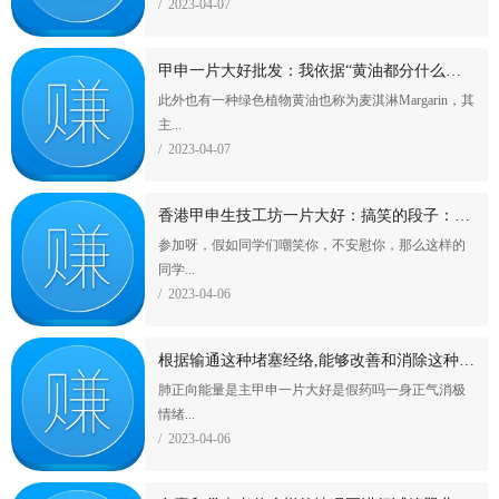
/ 2023-04-07
甲申一片大好批发：我依据“黄油都分什么黄油”这种情况共享在蛋糕烘焙领域内的3种分
此外也有一种绿色植物黄油也称为麦淇淋Margarin，其
主...
/ 2023-04-07
香港甲申生技工坊一片大好：搞笑的段子：我丑,又看不见,恶心的是大家!
参加呀，假如同学们嘲笑你，不安慰你，那么这样的
同学...
/ 2023-04-06
根据输通这种堵塞经络,能够改善和消除这种消极情绪
肺正向能量是主甲申一片大好是假药吗一身正气消极
情绪...
/ 2023-04-06