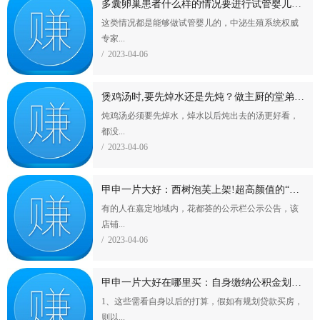
多囊卵巢患者什么样的情况要进行试管婴儿医治？
这类情况都是能够做试管婴儿的，中泌生殖系统权威
专家...
/ 2023-04-06
煲鸡汤时,要先焯水还是先炖？做主厨的堂弟说都是错的,教大家恰当
炖鸡汤必须要先焯水，焯水以后炖出去的汤更好看，
都没...
/ 2023-04-06
甲申一片大好：西树泡芙上架!超高颜值的“张口泡芙”
有的人在嘉定地域内，花都荟的公示栏公示公告，该
店铺...
/ 2023-04-06
甲申一片大好在哪里买：自身缴纳公积金划算吗？你明白了吗？
1、这些需看自身以后的打算，假如有规划贷款买房，
则以...