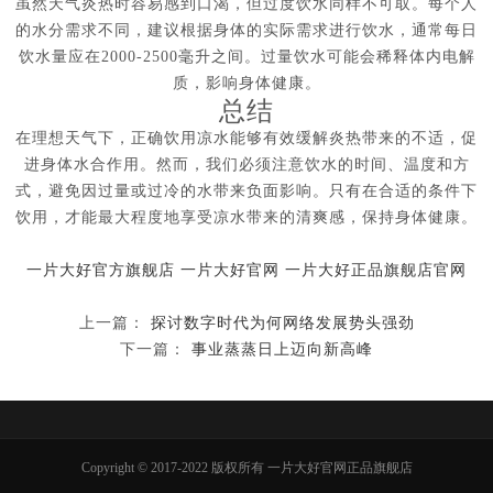
虽然天气炎热时容易感到口渴，但过度饮水同样不可取。每个人
的水分需求不同，建议根据身体的实际需求进行饮水，通常每日
饮水量应在2000-2500毫升之间。过量饮水可能会稀释体内电解
质，影响身体健康。
总结
在理想天气下，正确饮用凉水能够有效缓解炎热带来的不适，促
进身体水合作用。然而，我们必须注意饮水的时间、温度和方
式，避免因过量或过冷的水带来负面影响。只有在合适的条件下
饮用，才能最大程度地享受凉水带来的清爽感，保持身体健康。
一片大好官方旗舰店
一片大好官网
一片大好正品旗舰店官网
上一篇：
探讨数字时代为何网络发展势头强劲
下一篇：
事业蒸蒸日上迈向新高峰
Copyright © 2017-2022 版权所有 一片大好官网正品旗舰店