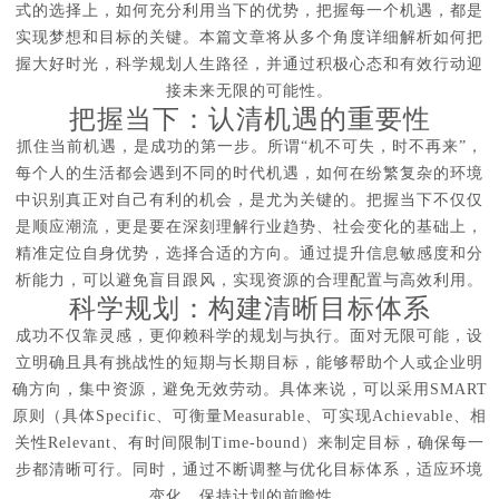
式的选择上，如何充分利用当下的优势，把握每一个机遇，都是
实现梦想和目标的关键。本篇文章将从多个角度详细解析如何把
握大好时光，科学规划人生路径，并通过积极心态和有效行动迎
接未来无限的可能性。
把握当下：认清机遇的重要性
抓住当前机遇，是成功的第一步。所谓“机不可失，时不再来”，
每个人的生活都会遇到不同的时代机遇，如何在纷繁复杂的环境
中识别真正对自己有利的机会，是尤为关键的。把握当下不仅仅
是顺应潮流，更是要在深刻理解行业趋势、社会变化的基础上，
精准定位自身优势，选择合适的方向。通过提升信息敏感度和分
析能力，可以避免盲目跟风，实现资源的合理配置与高效利用。
科学规划：构建清晰目标体系
成功不仅靠灵感，更仰赖科学的规划与执行。面对无限可能，设
立明确且具有挑战性的短期与长期目标，能够帮助个人或企业明
确方向，集中资源，避免无效劳动。具体来说，可以采用SMART
原则（具体Specific、可衡量Measurable、可实现Achievable、相
关性Relevant、有时间限制Time-bound）来制定目标，确保每一
步都清晰可行。同时，通过不断调整与优化目标体系，适应环境
变化，保持计划的前瞻性。