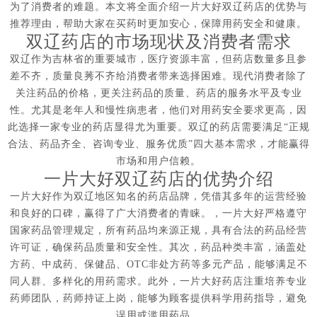
为了消费者的难题。本文将全面介绍一片大好双辽药店的优势与
推荐理由，帮助大家在买药时更加安心，保障用药安全和健康。
双辽药店的市场现状及消费者需求
双辽作为吉林省的重要城市，医疗资源丰富，但药店数量多且参
差不齐，质量良莠不齐给消费者带来选择困难。现代消费者除了
关注药品的价格，更关注药品的质量、药店的服务水平及专业
性。尤其是老年人和慢性病患者，他们对用药安全要求更高，因
此选择一家专业的药店显得尤为重要。双辽的药店需要满足“正规
合法、药品齐全、咨询专业、服务优质”四大基本需求，才能赢得
市场和用户信赖。
一片大好双辽药店的优势介绍
一片大好作为双辽地区知名的药店品牌，凭借其多年的运营经验
和良好的口碑，赢得了广大消费者的青睐。，一片大好严格遵守
国家药品管理规定，所有药品均来源正规，具有合法的药品经营
许可证，确保药品质量和安全性。其次，药品种类丰富，涵盖处
方药、中成药、保健品、OTC非处方药等多元产品，能够满足不
同人群、多样化的用药需求。此外，一片大好药店注重培养专业
药师团队，药师持证上岗，能够为顾客提供科学用药指导，避免
误用或滥用药品。