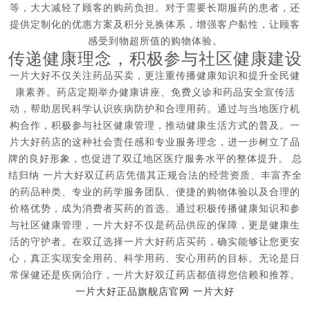
等，大大减轻了顾客的购药负担。对于需要长期服药的患者，还
提供定制化的优惠方案及积分兑换体系，增强客户黏性，让顾客
感受到物超所值的购物体验。
传递健康理念，积极参与社区健康建设
一片大好不仅关注药品买卖，更注重传播健康知识和提升全民健
康素养。药店定期举办健康讲座、免费义诊和药品安全宣传活
动，帮助居民科学认识疾病防护和合理用药。通过与当地医疗机
构合作，积极参与社区健康管理，推动健康生活方式的普及。一
片大好药店的这种社会责任感和专业服务理念，进一步树立了品
牌的良好形象，也促进了双辽地区医疗服务水平的整体提升。 总
结归纳 一片大好双辽药店凭借其正规合法的经营资质、丰富齐全
的药品种类、专业的药学服务团队、便捷的购物体验以及合理的
价格优势，成为消费者买药的首选。通过积极传播健康知识和参
与社区健康管理，一片大好不仅是药品供应的保障，更是健康生
活的守护者。在双辽选择一片大好药店买药，确实能够让您更安
心，真正实现安全用药、科学用药、安心用药的目标。无论是日
常保健还是疾病治疗，一片大好双辽药店都值得您信赖和推荐。
一片大好正品旗舰店官网
一片大好