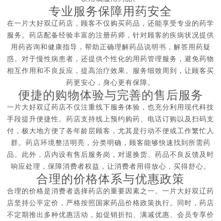
专业服务保障用药安全
在一片大好双辽药店，顾客不仅购买药品，还能享受专业的药学
服务。药店配备经验丰富的注册药师，针对顾客的疾病状况提供
用药咨询和健康指导，帮助正确理解药品说明书，解答用药疑
惑。对于慢性病患者，还提供个性化的用药管理服务，避免药物
相互作用和不良反应，提高治疗效果。服务细致周到，让顾客买
药更安心，身心更有保障。
便捷的购物体验与完善的售后服务
一片大好双辽药店不仅注重线下服务体验，也充分利用现代科技
手段提升便捷性。药店支持线上预约购药、电话订购以及扫码支
付，极大地方便了各年龄层顾客，尤其是行动不便或工作繁忙人
群。药店环境整洁明亮，分类明确，顾客能够快速找到所需药
品。此外，店内设有售后服务岗，对退换货、药品不良反馈及时
响应处理，保障消费者权益，让消费者用得放心，买得舒心。
合理的价格体系与优惠政策
合理的价格是消费者选择药店的重要因素之一。一片大好双辽药
店坚持公平定价，严格按照国家药品价格政策执行。同时，药店
不定期推出多种优惠活动，如促销折扣、满减优惠、会员专享价