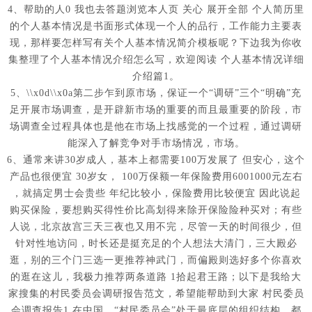
4、帮助的人0 我也去答题浏览本人页 关心 展开全部 个人简历里
的个人基本情况是书面形式体现一个人的品行，工作能力主要表
现，那样要怎样写有关个人基本情况简介模板呢？下边我为你收
集整理了个人基本情况介绍怎么写，欢迎阅读 个人基本情况详细
介绍篇1。
5、\\x0d\\x0a第二步乍到原市场，保证一个“调研”三个“明确”充
足开展市场调查，是开辟新市场的重要的而且最重要的阶段，市
场调查全过程具体也是他在市场上找感觉的一个过程，通过调研
能深入了解竞争对手市场情况，市场。
6、通常来讲30岁成人，基本上都需要100万发展了 但安心，这个
产品也很便宜 30岁女， 100万保额一年保险费用6001000元左右
，就搞定男士会贵些 年纪比较小，保险费用比较便宜 因此说起
购买保险，要想购买得性价比高划得来除开保险险种买对；有些
人说，北京故宫三天三夜也又用不完，尽管一天的时间很少，但
针对性地访问，时长还是挺充足的个人想法大清门，三大殿必
逛，别的三个门三选一更推荐神武门，而偏殿则选好多个你喜欢
的逛在这儿，我极力推荐两条道路 1拾起君王路；以下是我给大
家搜集的村民委员会调研报告范文，希望能帮助到大家 村民委员
会调查报告1 在中国，“村民委员会”处于最底层的组织结构，都